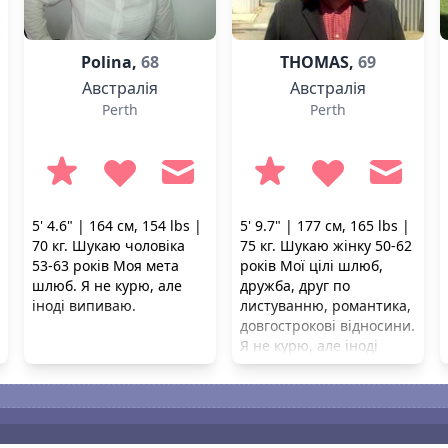
Polina,
68
THOMAS,
69
Австралія
Австралія
Perth
Perth
5' 4.6" | 164 см, 154 lbs |
5' 9.7" | 177 см, 165 lbs |
70 кг. Шукаю чоловіка
75 кг. Шукаю жінку 50-62
53-63 років Моя мета
років Мої цілі шлюб,
шлюб. Я не курю, але
дружба, друг по
іноді випиваю.
листуванню, романтика,
довгострокові відносини.
Я не курю, але іноді
випиваю.