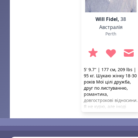
Will Fidel,
38
Австралія
Perth
5' 9.7" | 177 см, 209 lbs |
95 кг. Шукаю жінку 18-30
років Мої цілі дружба,
друг по листуванню,
романтика,
довгострокові відносини.
Я не курю, але іноді
випиваю.