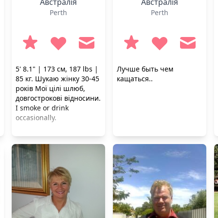
Австралія
Австралія
Perth
Perth
5' 8.1" | 173 см, 187 lbs |
Лучше быть чем
85 кг. Шукаю жінку 30-45
кащаться..
років Мої цілі шлюб,
довгострокові відносини.
I smoke or drink
occasionally.