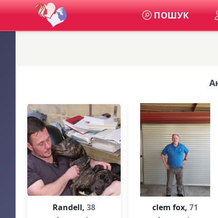
ПОШУК
А
Randell,
38
clem fox,
71