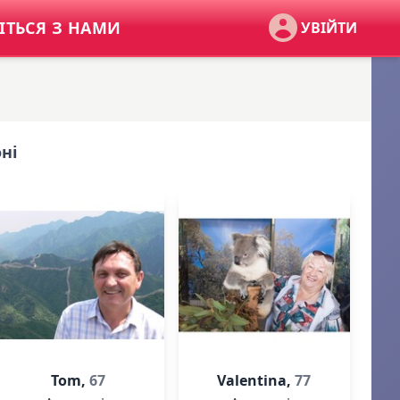
ІТЬСЯ З НАМИ
УВІЙТИ
ні
Tom,
67
Valentina,
77