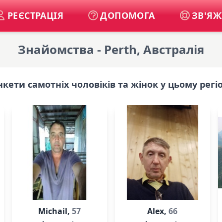
РЕЄСТРАЦІЯ
ДОПОМОГА
ЗВ'ЯЖ
Знайомства - Perth, Австралія
нкети самотніх чоловіків та жінок у цьому регіо
Michail,
57
Alex,
66