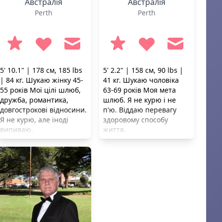
Австралія
Австралія
Perth
Perth
5' 10.1" | 178 см, 185 lbs
5' 2.2" | 158 см, 90 lbs |
| 84 кг. Шукаю жінку 45-
41 кг. Шукаю чоловіка
55 років Мої цілі шлюб,
63-69 років Моя мета
дружба, романтика,
шлюб. Я не курю і не
довгострокові відносини.
п'ю. Віддаю перевагу
Я не курю, але іноді
здоровому способу
випиваю.
життя.