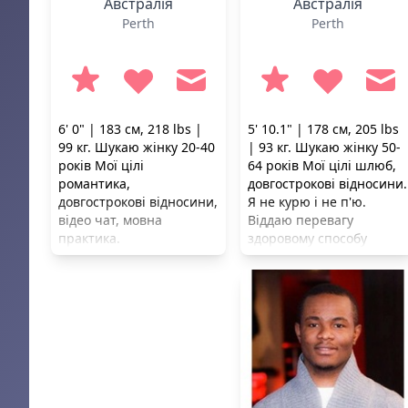
Австралія
Австралія
Perth
Perth
6' 0" | 183 см, 218 lbs |
5' 10.1" | 178 см, 205 lbs
99 кг. Шукаю жінку 20-40
| 93 кг. Шукаю жінку 50-
років Мої цілі
64 років Мої цілі шлюб,
романтика,
довгострокові відносини.
довгострокові відносини,
Я не курю і не п'ю.
відео чат, мовна
Віддаю перевагу
практика.
здоровому способу
життя.