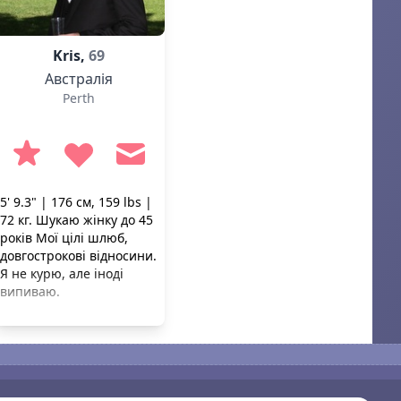
Kris,
69
Австралія
Perth
5' 9.3" | 176 см, 159 lbs |
72 кг. Шукаю жінку до 45
років Мої цілі шлюб,
довгострокові відносини.
Я не курю, але іноді
випиваю.