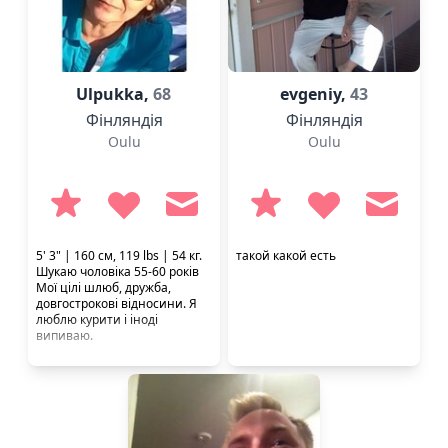
Ulpukka,
68
evgeniy,
43
Фінляндія
Фінляндія
Oulu
Oulu
5' 3" | 160 см, 119 lbs | 54 кг.
такой какой есть
Шукаю чоловіка 55-60 років
Мої цілі шлюб, дружба,
довгострокові відносини. Я
люблю курити і іноді
випиваю.