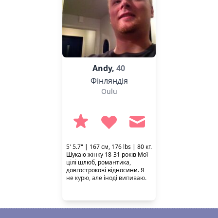
Andy,
40
Фінляндія
Oulu
5' 5.7" | 167 см, 176 lbs | 80 кг.
Шукаю жінку 18-31 років Мої
цілі шлюб, романтика,
довгострокові відносини. Я
не курю, але іноді випиваю.