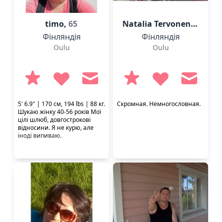
timo,
65
Natalia Tervonen,
53
Фінляндія
Фінляндія
Oulu
Oulu
5' 6.9" | 170 см, 194 lbs | 88 кг.
Скромная. Немногословная.
Шукаю жінку 40-56 років Мої
цілі шлюб, довгострокові
відносини. Я не курю, але
іноді випиваю.