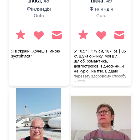
Ilkka,
49
Ilkka,
49
Фінляндія
Фінляндія
Oulu
Oulu
Я в Україні. Хочеш зі мною
5' 10.5" | 179 см, 187 lbs | 85
зустрітися?
кг. Шукаю жінку. Мої цілі
шлюб, романтика,
довгострокові відносини. Я
не курю і не п'ю. Віддаю
перевагу здоровому способу
життя.